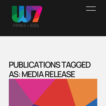
Skip
to
main
content
WOMEN7
FRANCE
PUBLICATIONS TAGGED
AS: MEDIA RELEASE